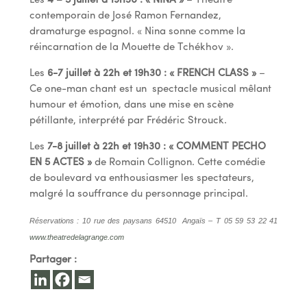
Les
4 – 5 juillet à 19h30 : « NINA »
– Théâtre
contemporain de José Ramon Fernandez,
dramaturge espagnol. « Nina sonne comme la
réincarnation de la Mouette de Tchékhov ».
Les
6-7 juillet à 22h et 19h30 : « FRENCH CLASS »
–
Ce one-man chant est un spectacle musical mêlant
humour et émotion, dans une mise en scène
pétillante, interprété par Frédéric Strouck.
Les
7-8 juillet à 22h et 19h30 : « COMMENT PECHO
EN 5 ACTES »
de Romain Collignon. Cette comédie
de boulevard va enthousiasmer les spectateurs,
malgré la souffrance du personnage principal.
Réservations : 10 rue des paysans 64510 Angaïs – T 05 59 53 22 41
www.theatredelagrange.com
Partager :