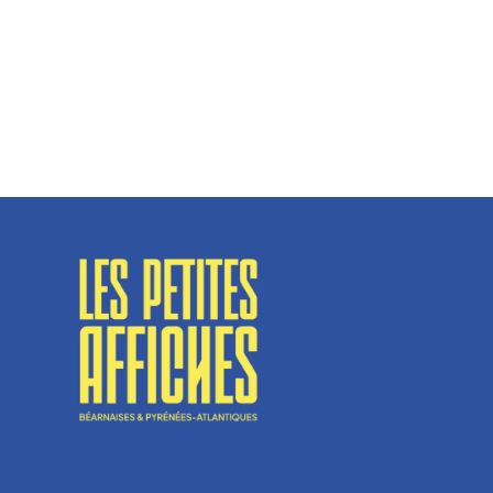
Spécialisé en fermetures de bâtiments, SN Vignalats
n’est pas tout à fait une...