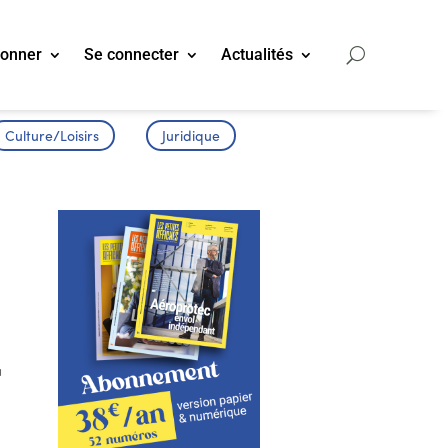
bonner
Se connecter
Actualités
Culture/Loisirs
Juridique
r
à
,