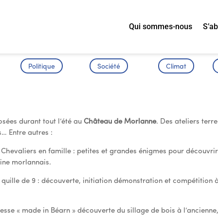
Qui sommes-nous
S’a
Politique
Société
Climat
âteau de Morlanne
ées durant tout l’été au
Château de Morlanne
. Des ateliers terre
s… Entre autres :
 Chevaliers en famille : petites et grandes énigmes pour découvri
ine morlannais.
a quille de 9 : découverte, initiation démonstration et compétition 
resse « made in Béarn » découverte du sillage de bois à l’ancienne