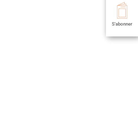

S’abonner
S’abonner