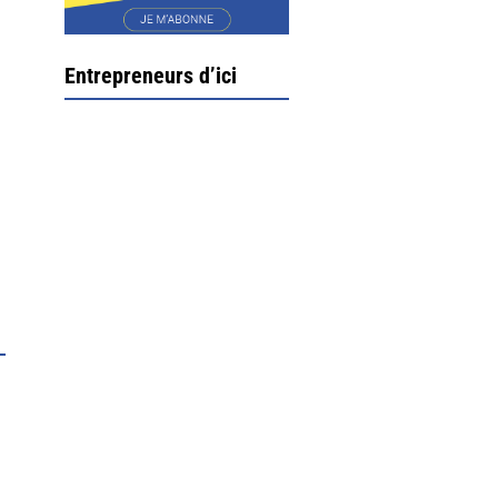
Entrepreneurs d’ici
Ximun Etchemaïté et
Fanny Munoz, gérants
Direction Larrau, petit
village au coeur de la
montagne souletine. C’est
ici...