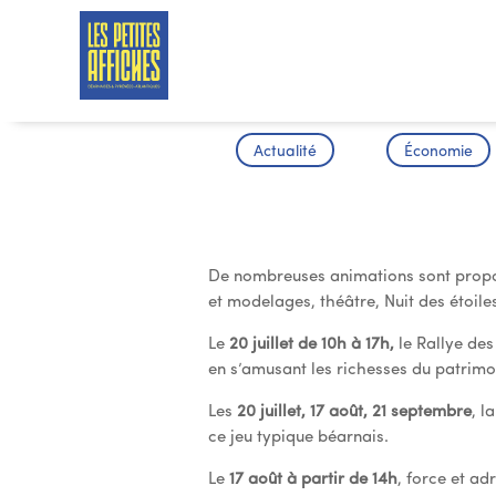
Actualité
Économie
L’été au Ch
De nombreuses animations sont propos
et modelages, théâtre, Nuit des étoile
Le
20 juillet de 10h à 17h,
le Rallye des
en s’amusant les richesses du patrimo
Les
20 juillet, 17 août, 21 septembre
, l
ce jeu typique béarnais.
Le
17 août
à partir de 14h
, force et ad