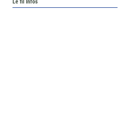
Le fil Infos
Le 26 juin dernier, l’assemblée générale de la
fédération du BTP 64...