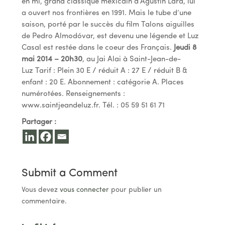
en mi, grand classique mexicain d’Agustin Lara, lui
a ouvert nos frontières en 1991. Mais le tube d’une
saison, porté par le succès du film Talons aiguilles
de Pedro Almodóvar, est devenu une légende et Luz
Casal est restée dans le coeur des Français.
Jeudi 8
mai 2014 – 20h30
, au Jai Alai à Saint-Jean-de-
Luz Tarif : Plein 30 E / réduit A : 27 E / réduit B &
enfant : 20 E. Abonnement : catégorie A. Places
numérotées. Renseignements :
www.saintjeandeluz.fr. Tél. : 05 59 51 61 71
Partager :
Submit a Comment
Vous devez
vous connecter
pour publier un
commentaire.