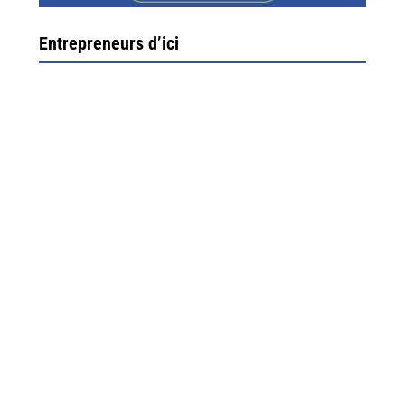
Entrepreneurs d’ici
Ximun Etchemaïté et Fanny Munoz, gérants
Direction Larrau, petit village au coeur de la montagne
souletine. C’est ici...