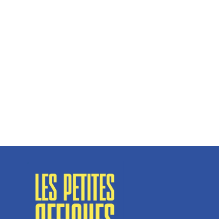
Hélène Couto, dirigeante
Spécialisé en fermetures de bâtiments, SN Vignalats
n’est pas tout à fait une...