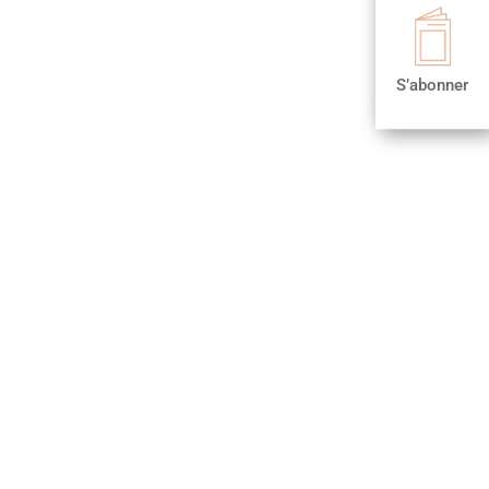

S’abonner
S’abonner