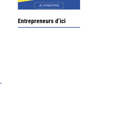
Entrepreneurs d’ici
Ximun Etchemaïté et
Fanny Munoz, gérants
Direction Larrau, petit
village au coeur de la
montagne souletine. C’est
ici...