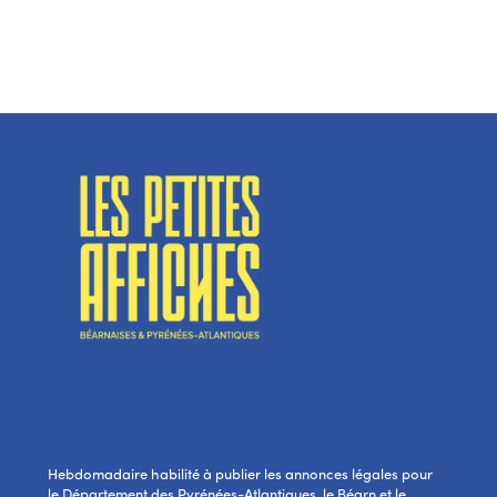
Hebdomadaire habilité à publier les annonces légales pour
le Département des Pyrénées-Atlantiques, le Béarn et le