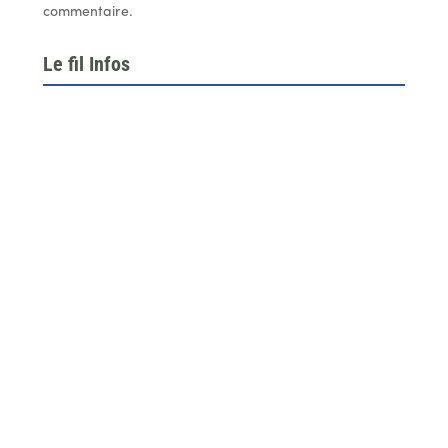
commentaire.
Le fil Infos
Le 26 juin dernier, l’assemblée générale de la
fédération du BTP 64...