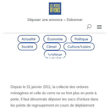
Déposer une annonce
–
S’abonner
Actualité
Économie
Politique
Société
Climat
Culture/Loisirs
Juridique
MODIFICATION DE LA COLLECTE DES
DÉCHETS
Depuis le 31 janvier 2011, la collecte des ordures
ménagères et celle du verre ne se font plus en porte à
porte. Il faut désormais déposer les sacs d’ordure dans
les points de regroupement en cours de déploiement