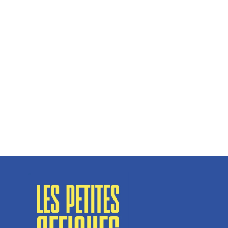
Hélène Couto, dirigeante
Spécialisé en fermetures de bâtiments, SN Vignalats
n’est pas tout à fait une...