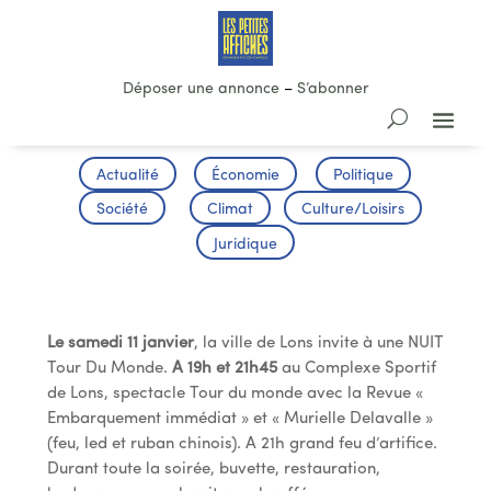
Déposer une annonce
–
S’abonner
Actualité
Économie
Politique
Société
Climat
Culture/Loisirs
Juridique
Nuit du Tour du Monde
Le samedi 11 janvier
, la ville de Lons invite à une NUIT
Tour Du Monde.
A 19h et 21h45
au Complexe Sportif
de Lons, spectacle Tour du monde avec la Revue «
Embarquement immédiat » et « Murielle Delavalle »
(feu, led et ruban chinois). A 21h grand feu d’artifice.
Durant toute la soirée, buvette, restauration,