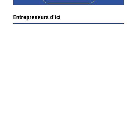
Entrepreneurs d’ici
Ximun Etchemaïté et Fanny Munoz, gérants
Direction Larrau, petit village au coeur de la montagne
souletine. C’est ici...