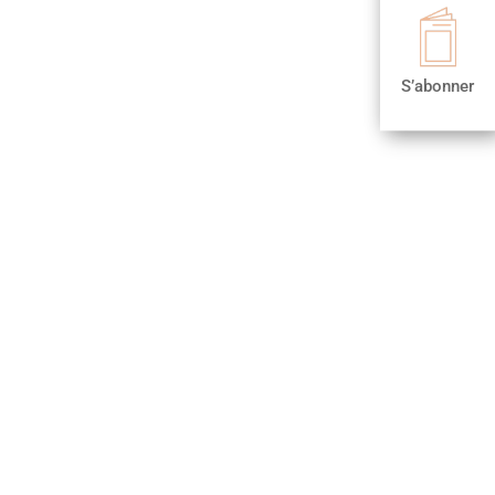

S’abonner
S’abonner