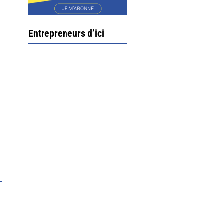
Entrepreneurs d’ici
Ximun Etchemaïté et
Fanny Munoz, gérants
Direction Larrau, petit
village au coeur de la
montagne souletine. C’est
ici...