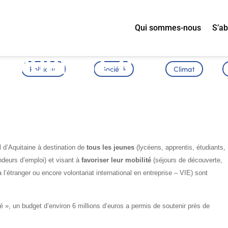
Qui sommes-nous
S’a
 MOBILITE DES
Politique
Société
Climat
 d’Aquitaine à destination de
tous les jeunes
(lycéens, apprentis, étudiants,
deurs d’emploi) et visant à
favoriser leur mobilité
(séjours de découverte,
 l’étranger ou encore volontariat international en entreprise – VIE) sont
té », un budget d’environ 6 millions d’euros a permis de soutenir près de