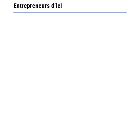
Entrepreneurs d’ici
Ximun Etchemaïté et Fanny Munoz, gérants
Direction Larrau, petit village au coeur de la montagne
souletine. C’est ici...