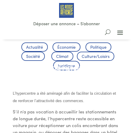
Déposer une annonce
–
S’abonner
Actualité
Économie
Politique
Société
Climat
Culture/Loisirs
Juridique
PAU : LE CENTRE PIETON, COMMENT ÇA
MARCHE ?
L’hypercentre a été aménagé afin de faciliter la circulation et
de renforcer l’attractivité des commerces.
S’il n’a pas vocation à accueillir les stationnements
de longue durée, l’hypercentre reste accessible en
voiture pour réceptionner un colis encombrant dans
un magasin, ou déposer des bagages dans un hôtel.