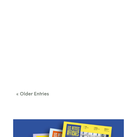
Cet été, le Béarn invite à sortir des itinéraires
convenus. Des...
« Older Entries