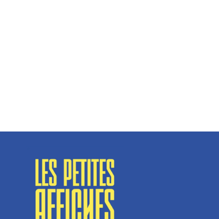
Hélène Couto, dirigeante
Spécialisé en fermetures de bâtiments, SN Vignalats
n’est pas tout à fait une...