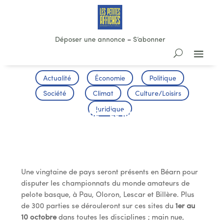
Déposer une annonce
–
S’abonner
Actualité
Économie
Politique
Société
Climat
Culture/Loisirs
Juridique
PELOTE BASQUE – Le Mondial ouvre
vendredi
Une vingtaine de pays seront présents en Béarn pour
disputer les championnats du monde amateurs de
pelote basque, à Pau, Oloron, Lescar et Billère. Plus
de 300 parties se dérouleront sur ces sites du
1er au
10 octobre
dans toutes les disciplines ; main nue,