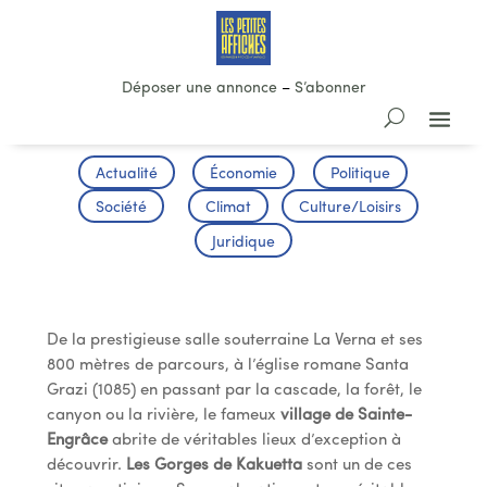
Déposer une annonce
–
S’abonner
Actualité
Économie
Politique
Société
Climat
Culture/Loisirs
Juridique
La Petite Amazonie Basque
De la prestigieuse salle souterraine La Verna et ses
800 mètres de parcours, à l’église romane Santa
Grazi (1085) en passant par la cascade, la forêt, le
canyon ou la rivière, le fameux
village de Sainte-
Engrâce
abrite de véritables lieux d’exception à
découvrir.
Les Gorges de Kakuetta
sont un de ces