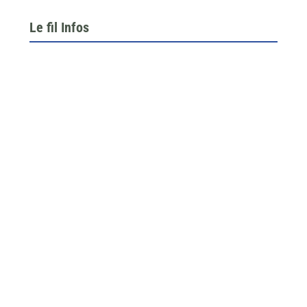
Le fil Infos
Le 26 juin dernier, l’assemblée générale de la
fédération du BTP 64...