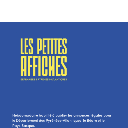
Hebdomadaire habilité à publier les annonces légales pour
le Département des Pyrénées-Atlantiques, le Béarn et le
Pays Basque.