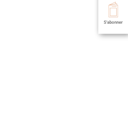

S’abonner
S’abonner