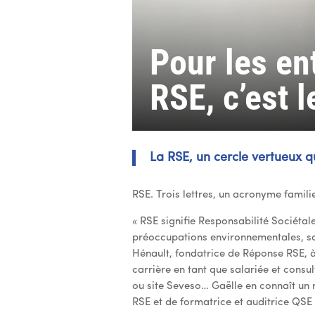
Pour les en
RSE, c’est l
La RSE, un cercle vertueux q
RSE. Trois lettres, un acronyme famili
« RSE signifie Responsabilité Sociétal
préoccupations environnementales, soci
Hénault, fondatrice de Réponse RSE, à
carrière en tant que salariée et consu
ou site Seveso… Gaëlle en connaît un 
RSE et de formatrice et auditrice QSE 