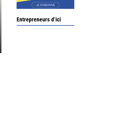
Entrepreneurs d’ici
Ximun Etchemaïté et
Fanny Munoz, gérants
Direction Larrau, petit
village au coeur de la
montagne souletine. C’est
ici...