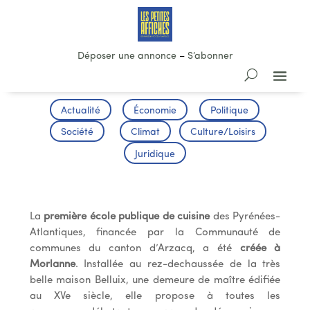
Déposer une annonce
–
S’abonner
Actualité
Économie
Politique
Société
Climat
Culture/Loisirs
Juridique
première école de cuisine
La
première école publique de cuisine
des Pyrénées-
Atlantiques, financée par la Communauté de
communes du canton d’Arzacq, a été
créée à
Morlanne
. Installée au rez-dechaussée de la très
belle maison Belluix, une demeure de maître édifiée
au XVe siècle, elle propose à toutes les