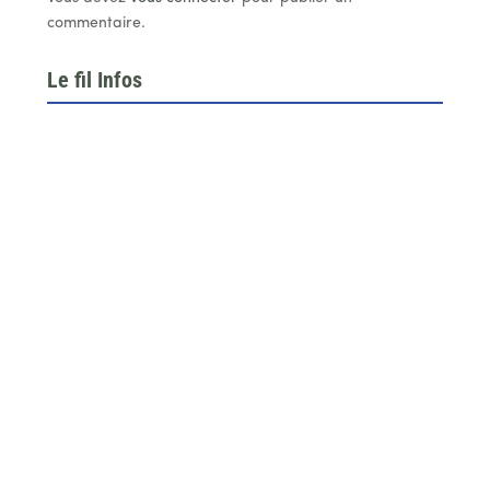
commentaire.
Le fil Infos
Le 26 juin dernier, l’assemblée générale de la
fédération du BTP 64...