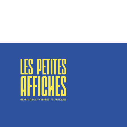
Spécialisé en fermetures de bâtiments, SN Vignalats
n’est pas tout à fait une...