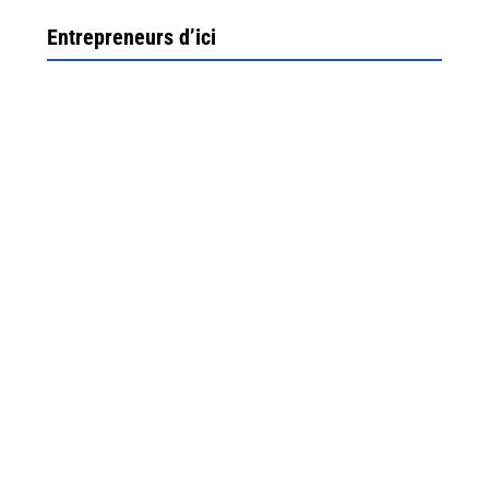
Entrepreneurs d’ici
Ximun Etchemaïté et Fanny Munoz, gérants
Direction Larrau, petit village au coeur de la montagne
souletine. C’est ici...