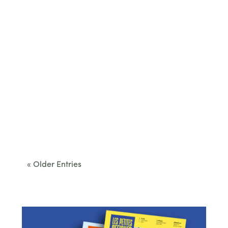
Cet été, le Béarn invite à sortir des itinéraires
convenus. Des...
« Older Entries