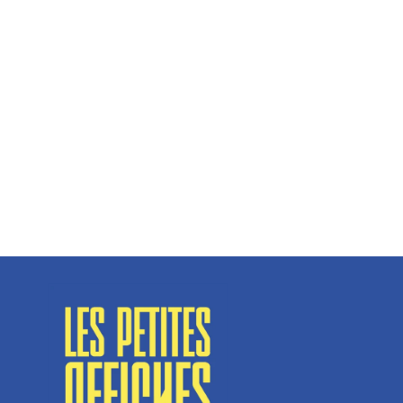
Hélène Couto, dirigeante
Spécialisé en fermetures de bâtiments, SN Vignalats
n’est pas tout à fait une...