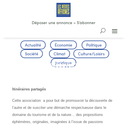
Déposer une annonce
–
S’abonner
Actualité
Économie
Politique
Société
Climat
Culture/Loisirs
Juridique
RANDONNEE DECOUVERTE ORIGINALE
DES PYRENEES
Itinéraires partagés
Cette association a pour but de promouvoir la découverte de
l’autre et de susciter une démarche respectueuse dans le
domaine du tourisme et de la nature… des propositions
éphémères, originales, imaginées à l’issue de passions