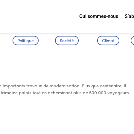
Qui sommes-nous
S’a
Politique
Société
Climat
du Funiculaire de Pau
 d’importants travaux de modernisation. Plus que centenaire, il
atrimoine palois tout en acheminant plus de 500.000 voyageurs