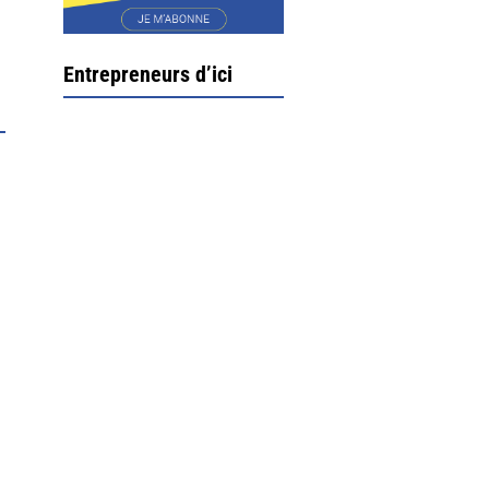
Entrepreneurs d’ici
Ximun Etchemaïté et
Fanny Munoz, gérants
Direction Larrau, petit
village au coeur de la
montagne souletine. C’est
ici...