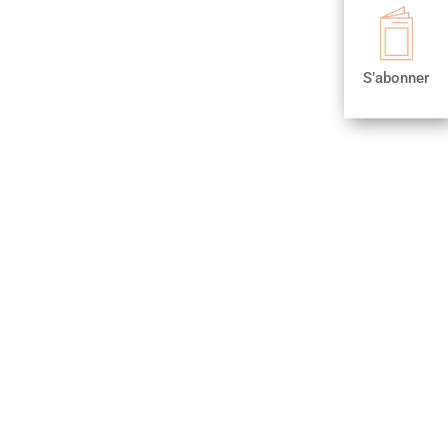

S’abonner
S’abonner