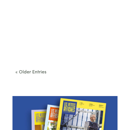
Cet été, le Béarn invite à sortir des itinéraires
convenus. Des...
« Older Entries