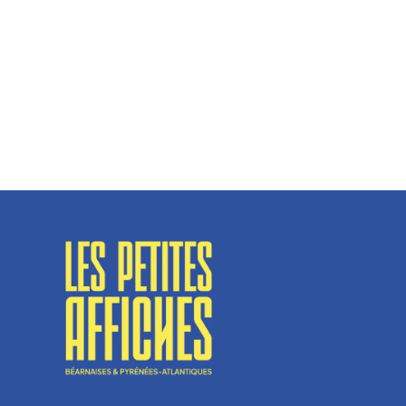
Hélène Couto, dirigeante
Spécialisé en fermetures de bâtiments, SN Vignalats
n’est pas tout à fait une...