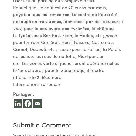
l’accueil du parking du Complexe de la
République. Le coût est de 20 euros par mois,
payable tous les trimestres. Le centre de Pau a été
découpé en
trois zones
, identifiées par des couleurs :
vert
, pour le boulevard des Pyrénées, le château,
le lycée Louis Barthou, Foch, le Hédas, etc ;
jaune
,
pour les rues Carrérot, Henri Faisans, Castetnau,
Carnot, Duboué, etc ;
rouge
pour le Foirail, la Palais
de Justice, les rues Bernadotte, Montpensier,
etc. Les zones verte et jaune seront opérationnelles
le 1er octobre ; pour la zone rouge, il faudra
attendre le 2 décembre.
Informations sur pau.fr
Partager :
Submit a Comment
Vous devez
vous connecter
pour publier un