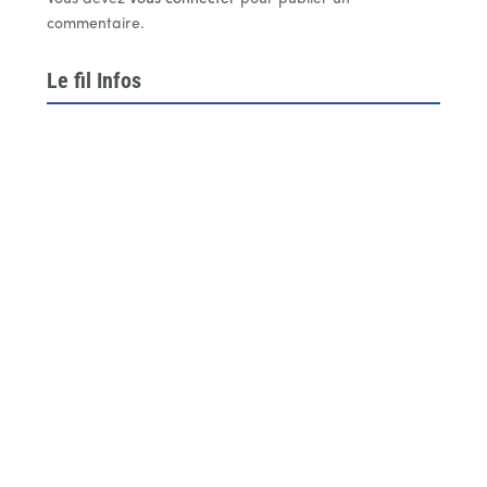
commentaire.
Le fil Infos
Le 26 juin dernier, l’assemblée générale de la
fédération du BTP 64...