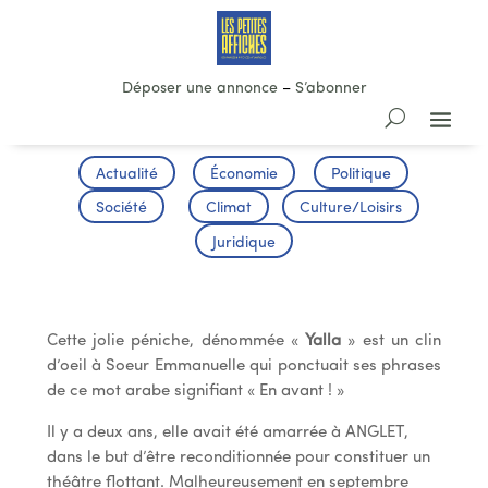
Déposer une annonce
–
S’abonner
Actualité
Économie
Politique
Société
Climat
Culture/Loisirs
Juridique
un théâtre flottant pour Bayonne
Cette jolie péniche, dénommée «
Yalla
» est un clin
d’oeil à Soeur Emmanuelle qui ponctuait ses phrases
de ce mot arabe signifiant « En avant ! »
Il y a deux ans, elle avait été amarrée à ANGLET,
dans le but d’être reconditionnée pour constituer un
théâtre flottant. Malheureusement en septembre