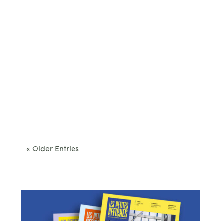
Cet été, le Béarn invite à sortir des itinéraires
convenus. Des...
« Older Entries