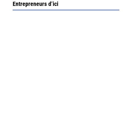
Entrepreneurs d’ici
Ximun Etchemaïté et Fanny Munoz, gérants
Direction Larrau, petit village au coeur de la montagne
souletine. C’est ici...