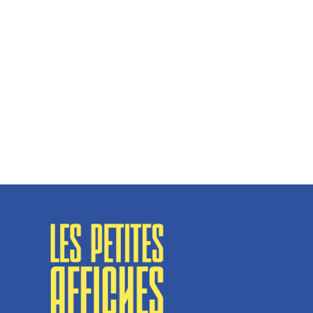
Hélène Couto, dirigeante
Spécialisé en fermetures de bâtiments, SN Vignalats
n’est pas tout à fait une...