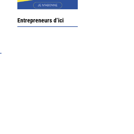
Entrepreneurs d’ici
Ximun Etchemaïté et
Fanny Munoz, gérants
Direction Larrau, petit
village au coeur de la
montagne souletine. C’est
ici...