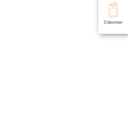

S’abonner
S’abonner