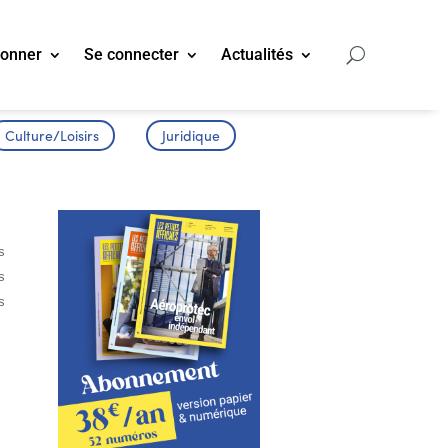
bonner
Se connecter
Actualités
Culture/Loisirs
Juridique
s
s
s