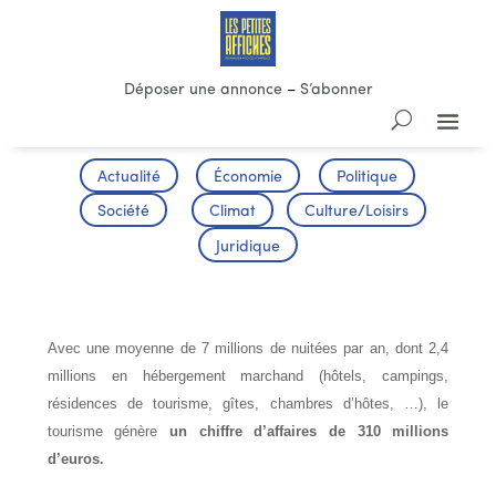
Déposer une annonce
–
S’abonner
Actualité
Économie
Politique
Société
Climat
Culture/Loisirs
Juridique
TOURISME
Avec une moyenne de 7 millions de nuitées par an, dont 2,4
millions en hébergement marchand (hôtels, campings,
résidences de tourisme, gîtes, chambres d’hôtes, …), le
tourisme génère
un chiffre d’affaires de 310 millions
d’euros.