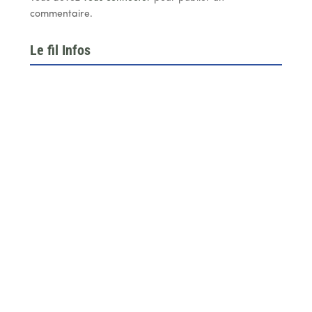
commentaire.
Le fil Infos
Le 26 juin dernier, l’assemblée générale de la
fédération du BTP 64...