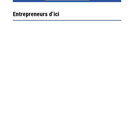
Entrepreneurs d’ici
Ximun Etchemaïté et Fanny Munoz, gérants
Direction Larrau, petit village au coeur de la montagne
souletine. C’est ici...