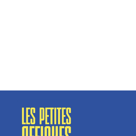
Hélène Couto, dirigeante
Spécialisé en fermetures de bâtiments, SN Vignalats
n’est pas tout à fait une...