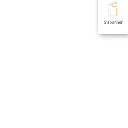

S’abonner
S’abonner