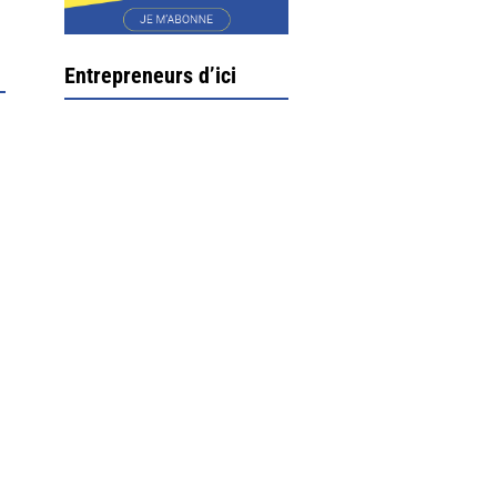
Entrepreneurs d’ici
Ximun Etchemaïté et
Fanny Munoz, gérants
Direction Larrau, petit
village au coeur de la
montagne souletine. C’est
ici...