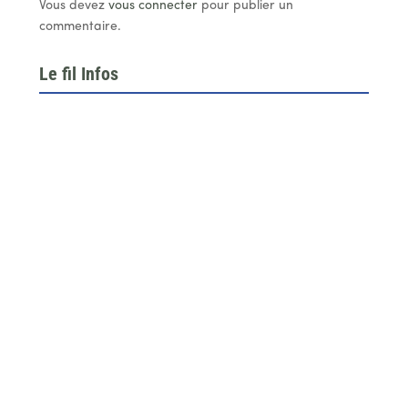
Vous devez
vous connecter
pour publier un
commentaire.
Le fil Infos
Le 26 juin dernier, l’assemblée générale de la
fédération du BTP 64...