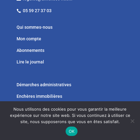
05 59 27 37 03

Qui sommes-nous
Mon compte
Abonnements
Lire le journal
Démarches administratives
Enchères immobilières




Nous utilisons des cookies pour vous garantir la meilleure
expérience sur notre site web. Si vous continuez à utiliser ce
site, nous supposerons que vous en êtes satisfait.
MENTIONS LÉGALES
–
CGV
–
SITE WEB : AGENCE VALEURS
OK
DU SUD