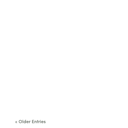
restaurant...
Cet été, le Béarn invite à sortir des itinéraires
convenus. Des...
« Older Entries