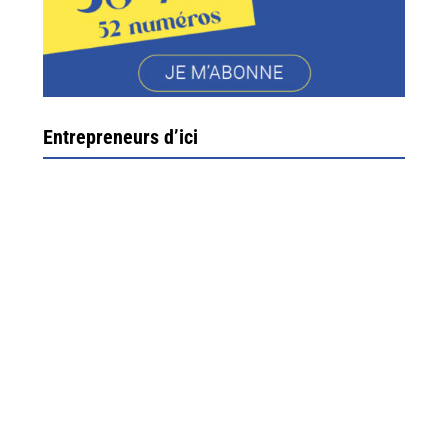
Entrepreneurs d’ici
Ximun Etchemaïté et Fanny Munoz, gérants