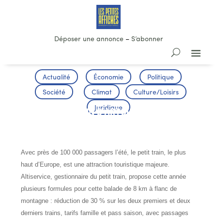
Déposer une annonce
–
S’abonner
Actualité
Économie
Politique
Société
Climat
Culture/Loisirs
Juridique
LE PETIT TRAIN D’ARTOUSTE A REPRIS
SA ROUTE
Avec près de 100 000 passagers l’été, le petit train, le plus
haut d’Europe, est une attraction touristique majeure.
Altiservice, gestionnaire du petit train, propose cette année
plusieurs formules pour cette balade de 8 km à flanc de
montagne : réduction de 30 % sur les deux premiers et deux
derniers trains, tarifs famille et pass saison, avec passages