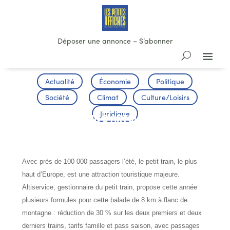
Déposer une annonce
–
S’abonner
Actualité
Économie
Politique
Société
Climat
Culture/Loisirs
Juridique
LE PETIT TRAIN D’ARTOUSTE A REPRIS
SA ROUTE
Avec près de 100 000 passagers l’été, le petit train, le plus
haut d’Europe, est une attraction touristique majeure.
Altiservice, gestionnaire du petit train, propose cette année
plusieurs formules pour cette balade de 8 km à flanc de
montagne : réduction de 30 % sur les deux premiers et deux
derniers trains, tarifs famille et pass saison, avec passages