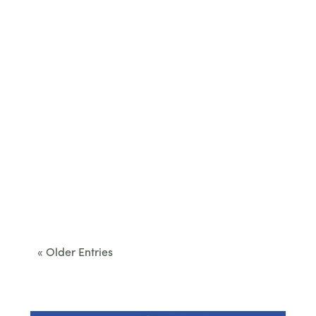
Cet été, le Béarn invite à sortir des itinéraires
convenus. Des...
« Older Entries