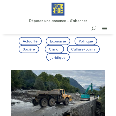
Déposer une annonce
–
S’abonner
Actualité
Économie
Politique
Société
Climat
Culture/Loisirs
Juridique