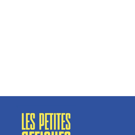
Hélène Couto, dirigeante
Spécialisé en fermetures de bâtiments, SN Vignalats
n’est pas tout à fait une...