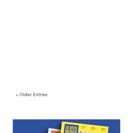
Cet été, le Béarn invite à sortir des itinéraires
convenus. Des...
« Older Entries