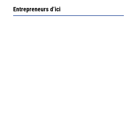
Entrepreneurs d’ici
Ximun Etchemaïté et Fanny Munoz, gérants
Direction Larrau, petit village au coeur de la montagne
souletine. C’est ici...