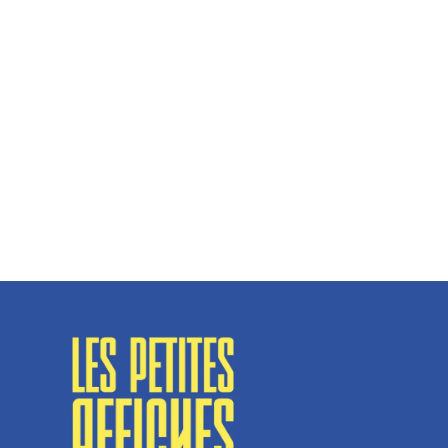
Hélène Couto, dirigeante
Spécialisé en fermetures de bâtiments, SN Vignalats
n’est pas tout à fait une...