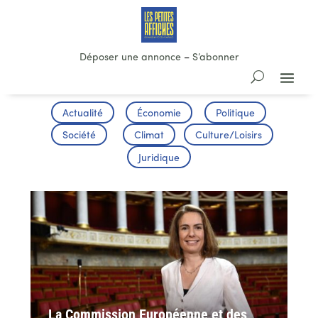
Déposer une annonce
–
S’abonner
Actualité
Économie
Politique
Société
Climat
Culture/Loisirs
Juridique
La Commission Européenne et des