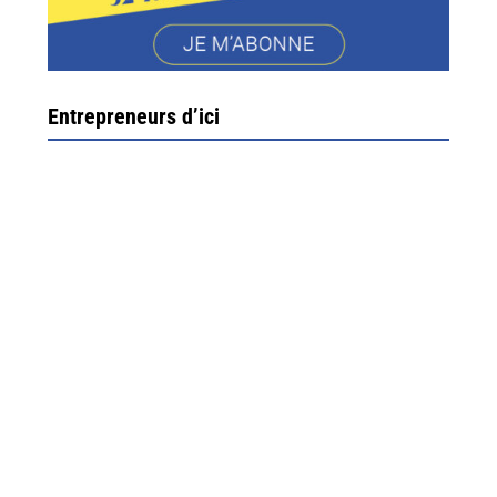
Entrepreneurs d’ici
Ximun Etchemaïté et Fanny Munoz, gérants