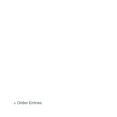
Cet été, le Béarn invite à sortir des itinéraires
convenus. Des...
« Older Entries