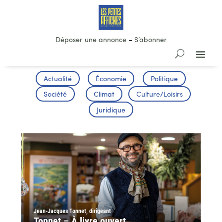
Déposer une annonce
–
S’abonner
Actualité
Économie
Politique
Société
Climat
Culture/Loisirs
Juridique
Jean-Jacques Tonnet, dirigeant
Tonnet – À livre ouvert