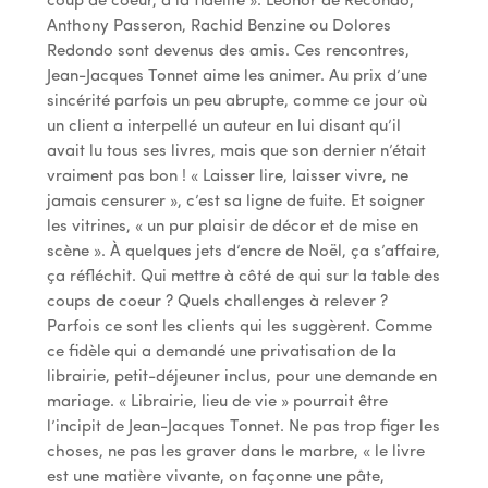
coup de coeur, à la fidélité ». Léonor de Récondo,
Anthony Passeron, Rachid Benzine ou Dolores
Redondo sont devenus des amis. Ces rencontres,
Jean-Jacques Tonnet aime les animer. Au prix d’une
sincérité parfois un peu abrupte, comme ce jour où
un client a interpellé un auteur en lui disant qu’il
avait lu tous ses livres, mais que son dernier n’était
vraiment pas bon ! « Laisser lire, laisser vivre, ne
jamais censurer », c’est sa ligne de fuite. Et soigner
les vitrines, « un pur plaisir de décor et de mise en
scène ». À quelques jets d’encre de Noël, ça s’affaire,
ça réfléchit. Qui mettre à côté de qui sur la table des
coups de coeur ? Quels challenges à relever ?
Parfois ce sont les clients qui les suggèrent. Comme
ce fidèle qui a demandé une privatisation de la
librairie, petit-déjeuner inclus, pour une demande en
mariage. « Librairie, lieu de vie » pourrait être
l’incipit de Jean-Jacques Tonnet. Ne pas trop figer les
choses, ne pas les graver dans le marbre, « le livre
est une matière vivante, on façonne une pâte,