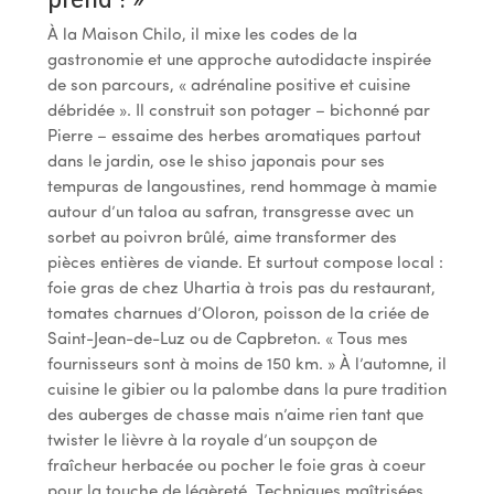
À la Maison Chilo, il mixe les codes de la
gastronomie et une approche autodidacte inspirée
de son parcours, « adrénaline positive et cuisine
débridée ». Il construit son potager – bichonné par
Pierre – essaime des herbes aromatiques partout
dans le jardin, ose le shiso japonais pour ses
tempuras de langoustines, rend hommage à mamie
autour d’un taloa au safran, transgresse avec un
sorbet au poivron brûlé, aime transformer des
pièces entières de viande. Et surtout compose local :
foie gras de chez Uhartia à trois pas du restaurant,
tomates charnues d’Oloron, poisson de la criée de
Saint-Jean-de-Luz ou de Capbreton. « Tous mes
fournisseurs sont à moins de 150 km. » À l’automne, il
cuisine le gibier ou la palombe dans la pure tradition
des auberges de chasse mais n’aime rien tant que
twister le lièvre à la royale d’un soupçon de
fraîcheur herbacée ou pocher le foie gras à coeur
pour la touche de légèreté. Techniques maîtrisées