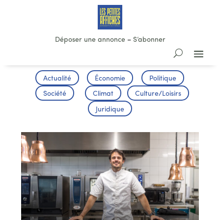
Déposer une annonce
–
S’abonner
Actualité
Économie
Politique
Société
Climat
Culture/Loisirs
Juridique