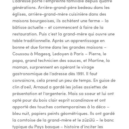
L’adresse porte l’empreinte familiale depuis quatre
générations. Arrière-grand-père bedeau dans les
églises, arrière-grand-mère cuisinière dans des
maisons bourgeoises, ils achètent une ferme – la
bâtisse actuelle – et commencent à faire de la
restauration. Puis c’est la grand-mère qui ouvre une
table traditionnelle. Après un apprentissage en
bonne et due forme dans les grandes maisons –
Coussau à Magesq, Ledoyen à Paris – Pierre, le
papa, grand technicien des sauces, et Martine, la
maman, surprennent en opérant le virage
gastronomique de l’adresse dès 1991. Il faut
convaincre, cela prend un peu de temps. En guise de
clin d’oeil, Arnaud a gardé les jolies assiettes de
présentation et l’argenterie. Mais sa soeur et lui ont
opté pour du bois clair esprit scandinave et ont
apporté des touches contemporaines à la déco –
bleu nuit, papiers peints géométriques. Ils ont gardé
la comtoise de la grand-mère et le züzülü – le banc
typique du Pays basque – histoire d’inciter les