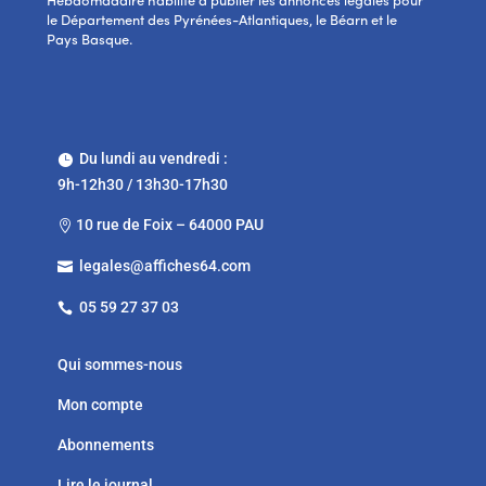
Hebdomadaire habilité à publier les annonces légales pour
le Département des Pyrénées-Atlantiques, le Béarn et le
Pays Basque.
Du lundi au vendredi :

9h-12h30 / 13h30-17h30
10 rue de Foix – 64000 PAU

legales@affiches64.com

05 59 27 37 03

Qui sommes-nous
Mon compte
Abonnements
Lire le journal