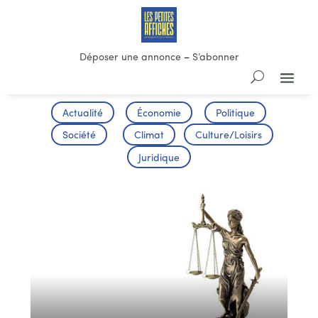
Déposer une annonce
–
S’abonner
Actualité
Économie
Politique
Société
Climat
Culture/Loisirs
Juridique