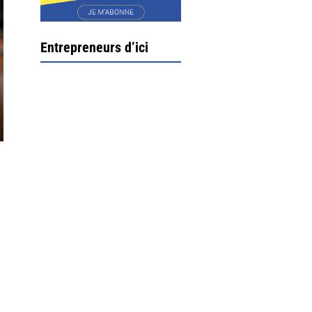
Entrepreneurs d’ici
Ximun Etchemaïté et
Fanny Munoz, gérants
Direction Larrau, petit
village au coeur de la
montagne souletine. C’est
t
ici...