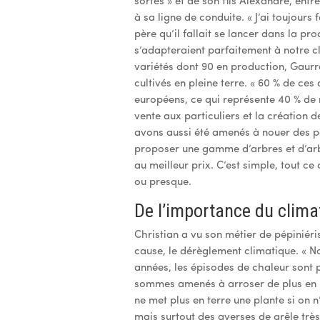
sortes » et de son fils Alexandre, entr
à sa ligne de conduite. « J’ai toujours 
père qu’il fallait se lancer dans la pr
s’adapteraient parfaitement à notre cli
variétés dont 90 en production, Gaurr
cultivés en pleine terre. « 60 % de ce
européens, ce qui représente 40 % de n
vente aux particuliers et la création d
avons aussi été amenés à nouer des pa
proposer une gamme d’arbres et d’arbus
au meilleur prix. C’est simple, tout ce 
ou presque.
De l’importance du clima
Christian a vu son métier de pépiniéri
cause, le dérèglement climatique. « No
années, les épisodes de chaleur sont 
sommes amenés à arroser de plus en p
ne met plus en terre une plante si on n
mais surtout des averses de grêle trè