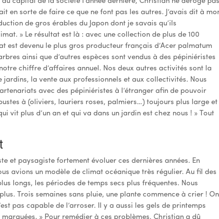
é au capital de la société l’année dernière, Christian ne déroge pa
fait en sorte de faire ce que ne font pas les autres. J’avais dit à mo
oduction de gros érables du Japon dont je savais qu’ils
mat. » Le résultat est là : avec une collection de plus de 100
at est devenu le plus gros producteur français d’Acer palmatum
s arbres ainsi que d’autres espèces sont vendus à des pépiniéristes
otre chiffre d’affaires annuel. Nos deux autres activités sont la
e jardins, la vente aux professionnels et aux collectivités. Nous
rtenariats avec des pépiniéristes à l’étranger afin de pouvoir
tes à (oliviers, lauriers roses, palmiers…) toujours plus large et
qui vit plus d’un an et qui va dans un jardin est chez nous ! » Tout
t
ste et paysagiste fortement évoluer ces dernières années. En
us avions un modèle de climat océanique très régulier. Au fil des
plus longs, les périodes de temps secs plus fréquentes. Nous
lus. Trois semaines sans pluie, une plante commence à crier ! O
’est pas capable de l’arroser. Il y a aussi les gels de printemps
s marquées. » Pour remédier à ces problèmes, Christian a dû