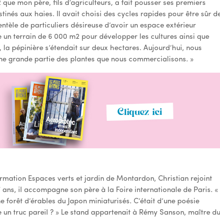
2 que mon père, fils d’agriculteurs, a fait pousser ses premiers
stinés aux haies. Il avait choisi des cycles rapides pour être sûr d
lientèle de particuliers désireuse d’avoir un espace extérieur
e un terrain de 6 000 m2 pour développer les cultures ainsi que
73, la pépinière s’étendait sur deux hectares. Aujourd’hui, nous
une grande partie des plantes que nous commercialisons. »
ormation Espaces verts et jardin de Montardon, Christian rejoint
7 ans, il accompagne son père à la Foire internationale de Paris. «
 forêt d’érables du Japon miniaturisés. C’était d’une poésie
un truc pareil ? » Le stand appartenait à Rémy Sanson, maître d