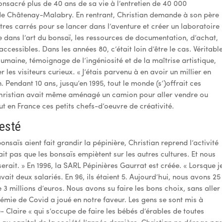
onsacré plus de 40 ans de sa vie à l’entretien de 40 000
 de Châtenay-Malabry. En rentrant, Christian demande à son père
res carrés pour se lancer dans l’aventure et créer un laboratoire
e dans l’art du bonsaï, les ressources de documentation, d’achat,
accessibles. Dans les années 80, c’était loin d’être le cas. Véritabl
 humaine, témoignage de l’ingéniosité et de la maîtrise artistique,
 les visiteurs curieux. « J’étais parvenu à en avoir un millier en
 Pendant 10 ans, jusqu’en 1995, tout le monde (s’)offrait ces
 » Christian avait même aménagé un camion pour aller vendre ou
t en France ces petits chefs-d’oeuvre de créativité.
esté
bonsaïs aient fait grandir la pépinière, Christian reprend l’activité
ait pas que les bonsaïs empiètent sur les autres cultures. Et nous
erait. » En 1996, la SARL Pépinières Gaurrat est créée. « Lorsque j
avait deux salariés. En 96, ils étaient 5. Aujourd’hui, nous avons 25
 3 millions d’euros. Nous avons su faire les bons choix, sans aller
ndémie de Covid a joué en notre faveur. Les gens se sont mis à
 Claire « qui s’occupe de faire les bébés d’érables de toutes