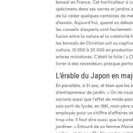
bonsaï en France. Cet horticulteur a c
spécimens dans ses serres et jardins
de lui céder quelques centaines de mèt
d’essais. Aujourd’hui, quand on début
les conseils d’experts sont facilement 
fusion entre la nature et la créativité
les bonsaïs de Christian ont su captiver
culture, 15 000 à 20 000 en production.
arbres miniatures. C’était la folie !
livrer à des revendeurs presque partou
L’érable du Japon en maj
En parallèle, à 31 ans, et bien que les 
d’entrepreneur de jardin. « On ne voul
savions aussi que l’effet de mode pass
suis sorti du lycée, en 1981, mon père 
employés pour un chiffre d’affaires de
trop vite. Il faut dire aussi que la pa
jardiner. » Entouré de sa femme Marie-