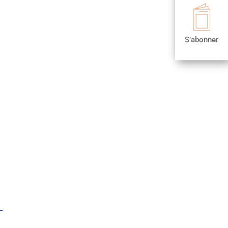

S’abonner
S’abonner