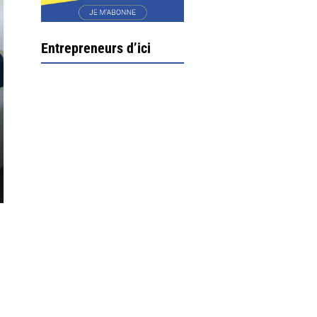
Entrepreneurs d’ici
Ximun Etchemaïté et
Fanny Munoz, gérants
Direction Larrau, petit
village au coeur de la
montagne souletine. C’est
ici...