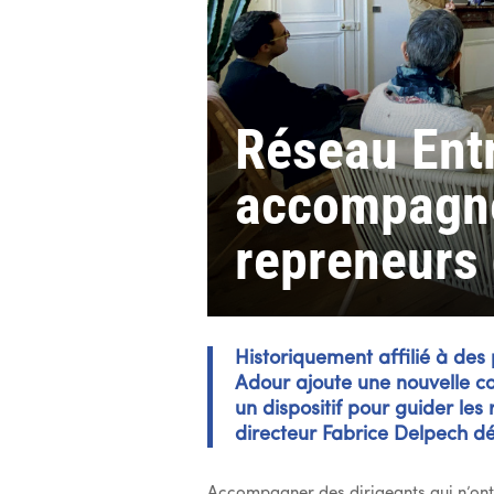
Réseau Ent
accompagne
repreneurs 
Historiquement affilié à de
Adour ajoute une nouvelle co
un dispositif pour guider les 
directeur Fabrice Delpech dév
Accompagner des dirigeants qui n’ont 