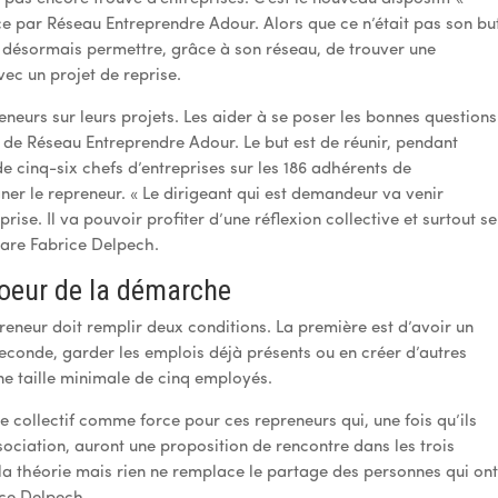
ce par Réseau Entreprendre Adour. Alors que ce n’était pas son bu
ut désormais permettre, grâce à son réseau, de trouver une
vec un projet de reprise.
eneurs sur leurs projets. Les aider à se poser les bonnes questions
r de Réseau Entreprendre Adour. Le but est de réunir, pendant
e cinq-six chefs d’entreprises sur les 186 adhérents de
ner le repreneur. « Le dirigeant qui est demandeur va venir
rise. Il va pouvoir profiter d’une réflexion collective et surtout se
lare Fabrice Delpech.
 coeur de la démarche
preneur doit remplir deux conditions. La première est d’avoir un
 seconde, garder les emplois déjà présents ou en créer d’autres
ne taille minimale de cinq employés.
le collectif comme force pour ces repreneurs qui, une fois qu’ils
ociation, auront une proposition de rencontre dans les trois
 la théorie mais rien ne remplace le partage des personnes qui on