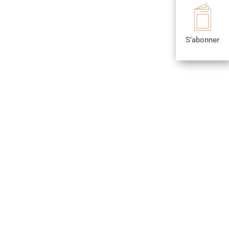

S’abonner
S’abonner