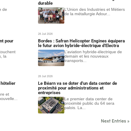
durable
e de
L’Union des Industries et Métiers
de la métallurgie Adour...
28 Juil 2026
nt pour
Bordes : Safran Helicopter Engines équipera
le futur avion hybride-électrique d’Electra
 touchent
L’aviation hybride-électrique de
, la
demain et les nouveaux
transports...
28 Juil 2026
hôtelier
Le Béarn va se doter d’un data center de
proximité pour administrations et
entreprises
ure et
ouvelle...
Le premier data center de
proximité public du 64 sera
palois. La...
Next Entries »