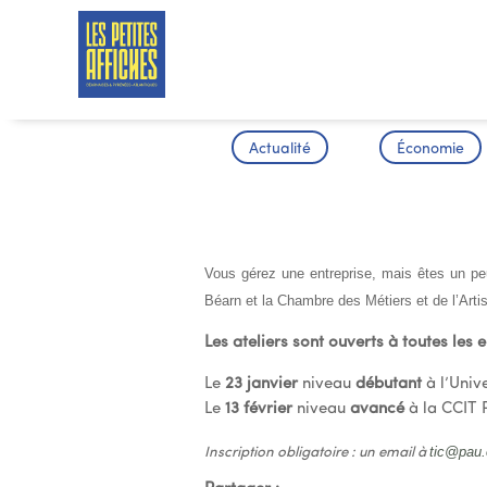
Actualité
Économie
DU COTE DE
Vous gérez une entreprise, mais êtes un p
Béarn et la Chambre des Métiers et de l’Arti
Les ateliers sont ouverts à toutes les e
Le
23 janvier
niveau
débutant
à l’Univ
Le
13 février
niveau
avancé
à la CCIT 
tic@pau.c
Inscription obligatoire : un email à