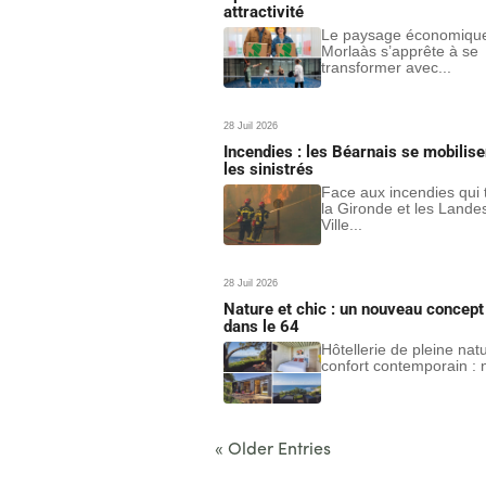
attractivité
Le paysage économiqu
Morlaàs s’apprête à se
transformer avec...
28 Juil 2026
Incendies : les Béarnais se mobilise
les sinistrés
Face aux incendies qui
la Gironde et les Landes
Ville...
28 Juil 2026
Nature et chic : un nouveau concept 
dans le 64
Hôtellerie de pleine nat
confort contemporain : n
« Older Entries