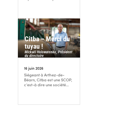
Citba – Merci du
tuyau !
Mickaël Holowatenko, Président
du directoire
16 juin 2026
Siégeant à Arthez-de-
Béarn, Citba est une SCOP,
c’est-à dire une société...