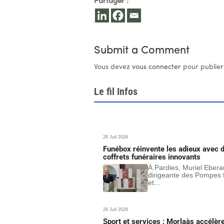
Partager :
Submit a Comment
Vous devez
vous connecter
pour publier
Le fil Infos
28 Juil 2026
Funébox réinvente les adieux avec 
coffrets funéraires innovants
À Pardies, Muriel Ebera
dirigeante des Pompes 
et...
28 Juil 2026
Sport et services : Morlaàs accélèr