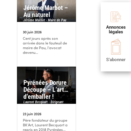
Jérôme Marbot –
Au naturel

Jérôme Marbot - Maire de Pau
Annonces
Publier
légales
une annonce
30 juin 2026
Cent jours après son

arrivée dans le fauteuil de
maire de Pau, l’avocat
S’abonner
devenu...
S’abonner
Pyrénées Dorure
Découpe – L’art…
d’emballer !
Laurent Becquart - Dirigeant
23 juin 2026
Père fondateur du groupe
BK’Art, Laurent Becquart a
repris en 2018 Pyrénées...