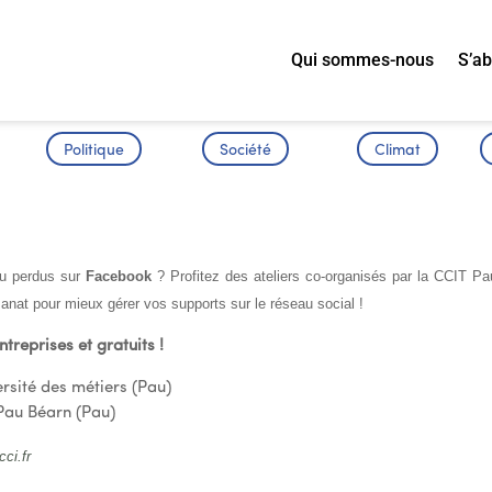
Qui sommes-nous
S’a
Politique
Société
Climat
 LA C.C.I.
eu perdus sur
Facebook
? Profitez des ateliers co-organisés par la CCIT Pa
sanat pour mieux gérer vos supports sur le réseau social !
ntreprises et gratuits !
ersité des métiers (Pau)
Pau Béarn (Pau)
ci.fr