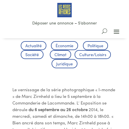
Déposer une annonce
–
S’abonner
Actualité
Économie
Politique
Société
Climat
Culture/Loisirs
Juridique
Exposition
Le vernissage de la série photographique « I-monde
» de Marc Zirnheld a lieu le 5 septembre à la
Commanderie de Lacommande. L’ Exposition se
déroule
du 6 septembre au 26 octobre
2014, le
mercredi, samedi et dimanche, de 14h00 à 18h00. «
Bien ancré dans son temps, Marc Zirnheld pose à