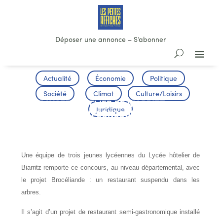
Déposer une annonce
–
S’abonner
Actualité
Économie
Politique
Société
Climat
Culture/Loisirs
LE LYCEE HOTELIER DE BIARRITZ
Juridique
VAINQUEUR DU CONCOURS « CREONS
ENSEMBLE »
Une équipe de trois jeunes lycéennes du Lycée hôtelier de
Biarritz remporte ce concours, au niveau départemental, avec
le projet Brocéliande : un restaurant suspendu dans les
arbres.
Il s’agit d’un projet de restaurant semi-gastronomique installé