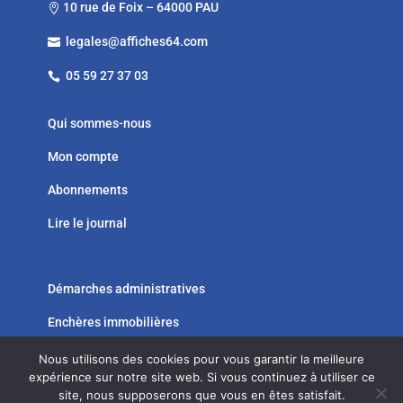
10 rue de Foix – 64000 PAU

legales@affiches64.com

05 59 27 37 03

Qui sommes-nous
Mon compte
Abonnements
Lire le journal
Démarches administratives
Enchères immobilières




Nous utilisons des cookies pour vous garantir la meilleure
expérience sur notre site web. Si vous continuez à utiliser ce
site, nous supposerons que vous en êtes satisfait.