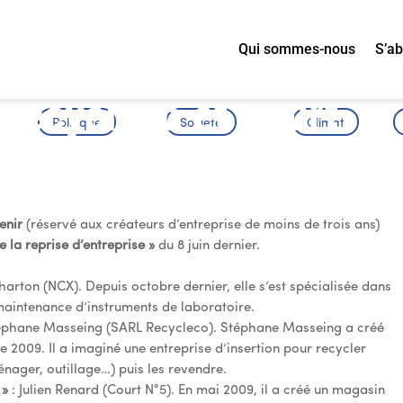
Qui sommes-nous
S’a
Recycleco et Court
Politique
Société
Climat
ts CréAvenir 2010
enir
(réservé aux créateurs d’entreprise de moins de trois ans)
e la reprise d’entreprise »
du 8 juin dernier.
arton (NCX). Depuis octobre dernier, elle s’est spécialisée dans
a maintenance d’instruments de laboratoire.
éphane Masseing (SARL Recycleco). Stéphane Masseing a créé
e 2009. Il a imaginé une entreprise d’insertion pour recycler
nager, outillage…) puis les revendre.
 »
: Julien Renard (Court N°5). En mai 2009, il a créé un magasin