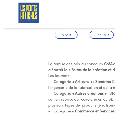
NCX, SARL 
Actualité
Économie
N°5, lauréa
La remise des prix du concours
CréAv
clôturait la
« Faites de la création et d
Les lauréats :
– Catégorie
« Artisans »
: Sandrine Ch
l’ingénierie de la fabrication et de l
– Catégorie
« Autres créations »
: St
son entreprise de recyclerie en octobr
plusieurs types de produits (électromé
– Catégorie
« Commerce et Services