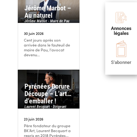
Jérôme Marbot –
Au naturel

Jérôme Marbot - Maire de Pau
Annonces
Publier
légales
une annonce
30 juin 2026
Cent jours après son

arrivée dans le fauteuil de
maire de Pau, l’avocat
S’abonner
devenu...
S’abonner
Pyrénées Dorure
Découpe – L’art…
d’emballer !
Laurent Becquart - Dirigeant
23 juin 2026
Père fondateur du groupe
BK’Art, Laurent Becquart a
repris en 2018 Pyrénées...