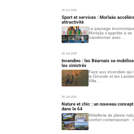
28 Juil 2026
Sport et services : Morlaàs accélèr
attractivité
Le paysage économiqu
Morlaàs s’apprête à se
transformer avec...
28 Juil 2026
Incendies : les Béarnais se mobilise
les sinistrés
Face aux incendies qui
la Gironde et les Landes
Ville...
28 Juil 2026
Nature et chic : un nouveau concept 
dans le 64
Hôtellerie de pleine nat
confort contemporain : n