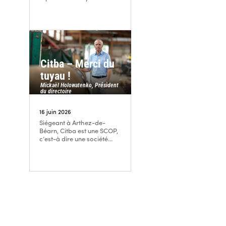
Citba – Merci du
tuyau !
Mickaël Holowatenko, Président
du directoire
16 juin 2026
Siégeant à Arthez-de-
Béarn, Citba est une SCOP,
c’est-à dire une société...