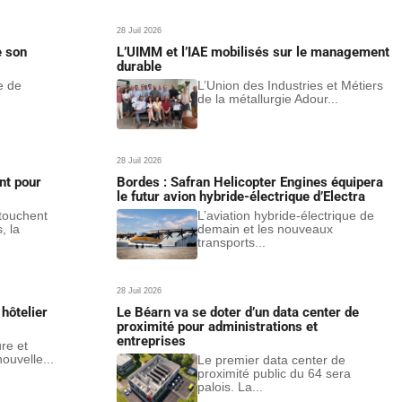
28 Juil 2026
e son
L’UIMM et l’IAE mobilisés sur le management
durable
e de
L’Union des Industries et Métiers
de la métallurgie Adour...
28 Juil 2026
nt pour
Bordes : Safran Helicopter Engines équipera
le futur avion hybride-électrique d’Electra
 touchent
L’aviation hybride-électrique de
, la
demain et les nouveaux
transports...
28 Juil 2026
hôtelier
Le Béarn va se doter d’un data center de
proximité pour administrations et
entreprises
ure et
ouvelle...
Le premier data center de
proximité public du 64 sera
palois. La...