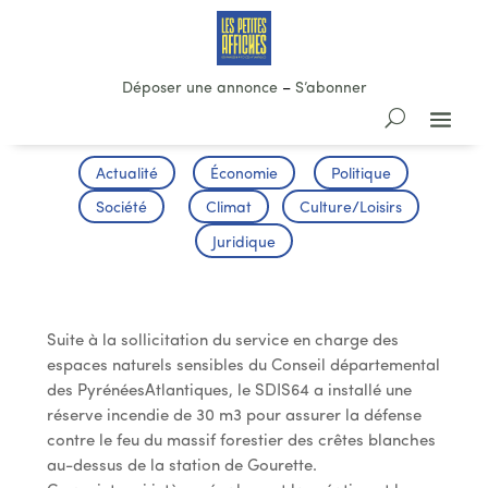
Déposer une annonce
–
S’abonner
Actualité
Économie
Politique
Société
Climat
Culture/Loisirs
Juridique
Précaution au dessus de Gourette
Suite à la sollicitation du service en charge des
espaces naturels sensibles du Conseil départemental
des PyrénéesAtlantiques, le SDIS64 a installé une
réserve incendie de 30 m
3
pour assurer la défense
contre le feu du massif forestier des crêtes blanches
au-dessus de la station de Gourette.