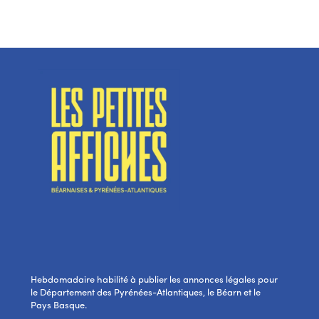
Hebdomadaire habilité à publier les annonces légales pour
le Département des Pyrénées-Atlantiques, le Béarn et le
Pays Basque.