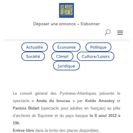
Déposer une annonce
–
S’abonner
Actualité
Économie
Politique
Société
Climat
Culture/Loisirs
Juridique
Spectacle « Aneta du boucau »
Le conseil général des Pyrénées-Atlantiques présente le
spectacle
« Aneta du boucau »
par
Koldo Amestoy
et
Pantxix Bidart
(spectacle pour adultes en français) au pôle
d’archives de Bayonne et du pays basque
le 8 aout 2012 a
19h
.
Entree libre
dans la limite des places disponibles.